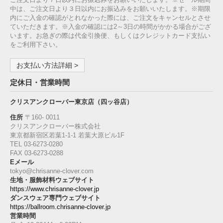
中は、ご注文日より３日以内にお振込みをお願いいたします。※期限
内にご入金の確認がとれなかった際には、ご注文をキャンセルとさせ
ていただきます。※入金の確認には2～3日の時間がかかる場合がござ
います。お急ぎの際は代金引換便、もしくはクレジットカード支払い
をご利用下さい。
お支払い方法詳細 >
定休日・営業時間
クリスアンクローバー東京店（四ッ谷店）
住所
〒160‐ 0011
クリスアンクローバー株式会社
東京都新宿区若葉1‐1-1 若葉大原ビル1F
TEL 03-6273-0280
FAX 03-6273-0288
Eメール
tokyo@chrisanne-clover.com
生地・服飾材料ウェブサイト
https://www.chrisanne-clover.jp
ダンスウェア専門ウェブサイト
https://ballroom.chrisanne-clover.jp
営業時間