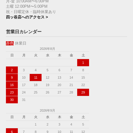
月-金 10:00AM〜6:00PM
土曜 12:00PM〜5:00PM
祝・日曜定休・臨時休業あり
四ッ谷店へのアクセス >
営業日カレンダー
赤色
休業日
2026年8月
日
月
火
水
木
金
土
1
2
3
4
5
6
7
8
9
10
11
12
13
14
15
16
17
18
19
20
21
22
23
24
25
26
27
28
29
30
31
2026年9月
日
月
火
水
木
金
土
1
2
3
4
5
6
7
8
9
10
11
12