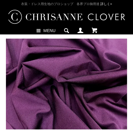
衣装・ドレス用生地のプロショップ 各界プロ御用達
詳しく>
MENU