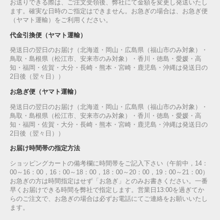
お送りできる際は、ご注文受領後、弊社にて金額を変更し発送いたし
ます。確実な日時のご指定はできません。お急ぎの場合は、お急ぎ便
（ヤマト運輸）をご利用ください。
代金引換便（ヤマト運輸）
発送日の翌日のお届け（北海道・岡山・広島県（福山市のみ対象）・
鳥取・島根県（松江市、安来市のみ対象）・香川・徳島・愛媛・高
知・福岡・佐賀・大分・長崎・熊本・宮崎・鹿児島・沖縄は発送日の
2日後（翌々日））
お急ぎ便（ヤマト運輸）
発送日の翌日のお届け（北海道・岡山・広島県（福山市のみ対象）・
鳥取・島根県（松江市、安来市のみ対象）・香川・徳島・愛媛・高
知・福岡・佐賀・大分・長崎・熊本・宮崎・鹿児島・沖縄は発送日の
2日後（翌々日））
お届け時間帯の指定方法
ショッピングカートの備考欄に時間帯をご記入下さい（午前中，14：
00～16：00，16：00～18：00，18：00～20：00，19：00～21：00）
お急ぎの方は時間指定はせず「お急ぎ」とのみお書きください。一番
早くお届けできる時間を弊社で指定します。営業日13:00を過ぎてか
らのご注文で、お急ぎの場合は必ずお電話にてご連絡をお願いいたし
ます。