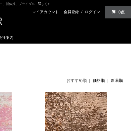
ンコ、新体操、ブライダル
詳しく>
マイアカウント
会員登録
/
ログイン
0点
会社案内
おすすめ順 |
価格順
|
新着順