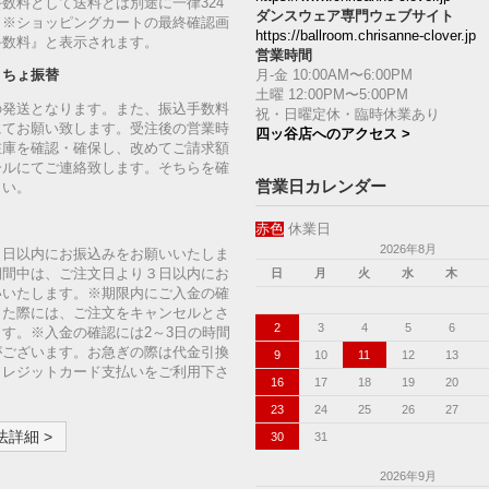
数料として送料とは別途に一律324
ダンスウェア専門ウェブサイト
。※ショッピングカートの最終確認画
https://ballroom.chrisanne-clover.jp
手数料』と表示されます。
営業時間
月-金 10:00AM〜6:00PM
うちょ振替
土曜 12:00PM〜5:00PM
の発送となります。また、振込手数料
祝・日曜定休・臨時休業あり
にてお願い致します。受注後の営業時
四ッ谷店へのアクセス >
在庫を確認・確保し、改めてご請求額
ールにてご連絡致します。そちらを確
営業日カレンダー
さい。
赤色
休業日
2026年8月
７日以内にお振込みをお願いいたしま
期間中は、ご注文日より３日以内にお
日
月
火
水
木
いいたします。※期限内にご入金の確
った際には、ご注文をキャンセルとさ
2
3
4
5
6
す。※入金の確認には2～3日の時間
がございます。お急ぎの際は代金引換
9
10
11
12
13
クレジットカード支払いをご利用下さ
16
17
18
19
20
23
24
25
26
27
詳細 >
30
31
2026年9月