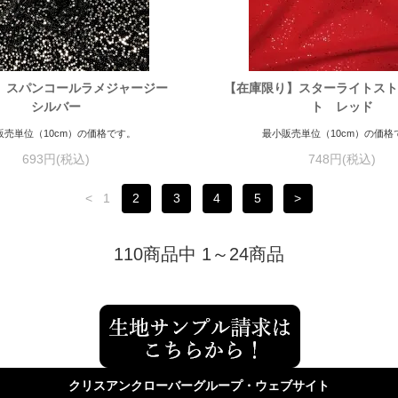
】スパンコールラメジャージー
【在庫限り】スターライトス
シルバー
ト レッド
販売単位（10cm）の価格です。
最小販売単位（10cm）の価格
693円(税込)
748円(税込)
<
1
2
3
4
5
>
110商品中 1～24商品
クリスアンクローバーグループ・ウェブサイト