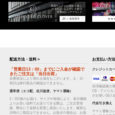
配送方法・送料 >
お支払い方法
「営業日13：00」までにご入金が確認で
クレジットカ
きたご注文は「当日出荷」
在庫状況により遅れる場合もございます。土・日・
祝日は銀行振込の確認はできません。
決済確認後の発
CB・アメリカ
通常便（エコ配、佐川急便、ヤマト運輸）
がお使い頂け
2～3日後のお届け。サイズや地域により、表示価格
代金引き換え
よりお安い送料でお送りできる際は、ご注文受領
後、弊社にて金額を変更し発送いたします。確実な
ヤマト運輸コ
日時のご指定はできません。お急ぎの場合は、お急