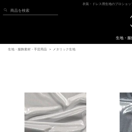
衣装・ドレス用生地のプロショッ
生地・服
生地・服飾素材・手芸用品
>
メタリック生地