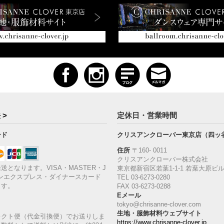
 >
定休日・営業時間
ード
クリスアンクローバー東京店（四ッ
住所
〒160‐ 0011
クリスアンクローバー株式会社
送となります。VISA・MASTER・J
東京都新宿区若葉1‐1-1 若葉大原ビル
ンエクスプレス・ダイナースカード
TEL 03-6273-0280
ます。
FAX 03-6273-0288
Eメール
tokyo@chrisanne-clover.com
生地・服飾材料ウェブサイト
レクト便（代金引換便）でお送りしま
https://www.chrisanne-clover.jp