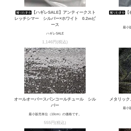
【ハギレSALE】アンティークスト
【
レッチシマー シルバー×ホワイト 0.2mピ
ース
最小
ハギレSALE
1,146円(税込)
オールオーバースパンコールチュール シル
メタリック
バー
最小
最小販売単位（10cm）の価格です。
555円(税込)