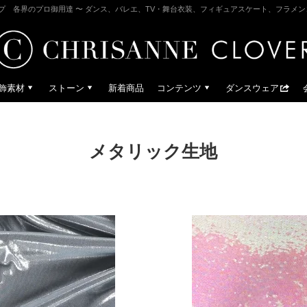
プ 各界のプロ御用達 〜 ダンス、バレエ、TV・舞台衣装、フィギュアスケート、フラメ
飾素材
ストーン
新着商品
コンテンツ
ダンスウェア
メタリック生地