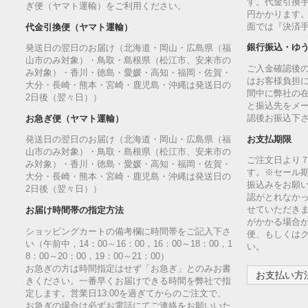
す。代金引換手
ぎ便（ヤマト運輸）をご利用ください。
円かかります
面では『決済
代金引換便（ヤマト運輸）
銀行振込・ゆ
発送日の翌日のお届け（北海道・岡山・広島県（福
山市のみ対象）・鳥取・島根県（松江市、安来市の
ご入金確認後
み対象）・香川・徳島・愛媛・高知・福岡・佐賀・
はお客様負担
大分・長崎・熊本・宮崎・鹿児島・沖縄は発送日の
間中に弊社の
2日後（翌々日））
と振込先をメ
認後お振込下
お急ぎ便（ヤマト運輸）
お支払期限
発送日の翌日のお届け（北海道・岡山・広島県（福
山市のみ対象）・鳥取・島根県（松江市、安来市の
ご注文日より
み対象）・香川・徳島・愛媛・高知・福岡・佐賀・
す。※セール
大分・長崎・熊本・宮崎・鹿児島・沖縄は発送日の
振込みをお願
2日後（翌々日））
認がとれなか
せていただきま
お届け時間帯の指定方法
がかかる場合
ショッピングカートの備考欄に時間帯をご記入下さ
便、もしくは
い（午前中，14：00～16：00，16：00～18：00，1
い。
8：00～20：00，19：00～21：00）
お急ぎの方は時間指定はせず「お急ぎ」とのみお書
お支払い方法
きください。一番早くお届けできる時間を弊社で指
定します。営業日13:00を過ぎてからのご注文で、
お急ぎの場合は必ずお電話にてご連絡をお願いいた