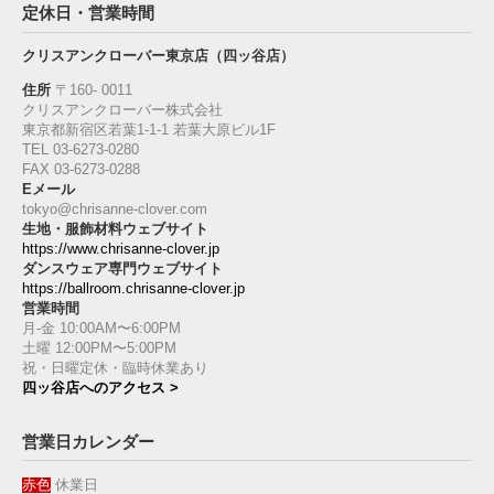
定休日・営業時間
クリスアンクローバー東京店（四ッ谷店）
住所
〒160‐ 0011
クリスアンクローバー株式会社
東京都新宿区若葉1‐1-1 若葉大原ビル1F
TEL 03-6273-0280
FAX 03-6273-0288
Eメール
tokyo@chrisanne-clover.com
生地・服飾材料ウェブサイト
https://www.chrisanne-clover.jp
ダンスウェア専門ウェブサイト
https://ballroom.chrisanne-clover.jp
営業時間
月-金 10:00AM〜6:00PM
土曜 12:00PM〜5:00PM
祝・日曜定休・臨時休業あり
四ッ谷店へのアクセス >
営業日カレンダー
赤色
休業日