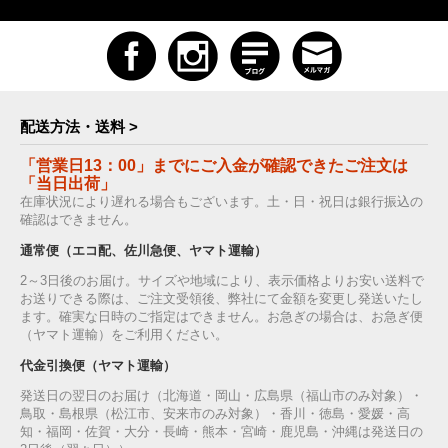
配送方法・送料 >
「営業日13：00」までにご入金が確認できたご注文は
「当日出荷」
在庫状況により遅れる場合もございます。土・日・祝日は銀行振込の
確認はできません。
通常便（エコ配、佐川急便、ヤマト運輸）
2～3日後のお届け。サイズや地域により、表示価格よりお安い送料で
お送りできる際は、ご注文受領後、弊社にて金額を変更し発送いたし
ます。確実な日時のご指定はできません。お急ぎの場合は、お急ぎ便
（ヤマト運輸）をご利用ください。
代金引換便（ヤマト運輸）
発送日の翌日のお届け（北海道・岡山・広島県（福山市のみ対象）・
鳥取・島根県（松江市、安来市のみ対象）・香川・徳島・愛媛・高
知・福岡・佐賀・大分・長崎・熊本・宮崎・鹿児島・沖縄は発送日の