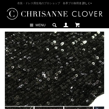
衣装・ドレス用生地のプロショップ 各界プロ御用達
詳しく>
MENU