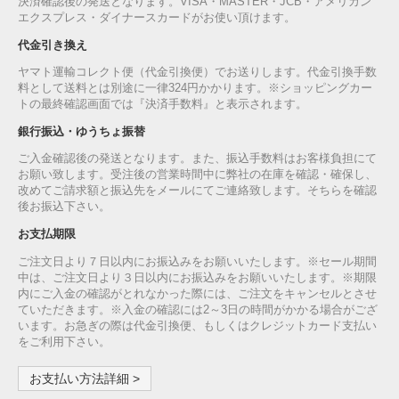
決済確認後の発送となります。VISA・MASTER・JCB・アメリカン
エクスプレス・ダイナースカードがお使い頂けます。
代金引き換え
ヤマト運輸コレクト便（代金引換便）でお送りします。代金引換手数
料として送料とは別途に一律324円かかります。※ショッピングカー
トの最終確認画面では『決済手数料』と表示されます。
銀行振込・ゆうちょ振替
ご入金確認後の発送となります。また、振込手数料はお客様負担にて
お願い致します。受注後の営業時間中に弊社の在庫を確認・確保し、
改めてご請求額と振込先をメールにてご連絡致します。そちらを確認
後お振込下さい。
お支払期限
ご注文日より７日以内にお振込みをお願いいたします。※セール期間
中は、ご注文日より３日以内にお振込みをお願いいたします。※期限
内にご入金の確認がとれなかった際には、ご注文をキャンセルとさせ
ていただきます。※入金の確認には2～3日の時間がかかる場合がござ
います。お急ぎの際は代金引換便、もしくはクレジットカード支払い
をご利用下さい。
お支払い方法詳細 >