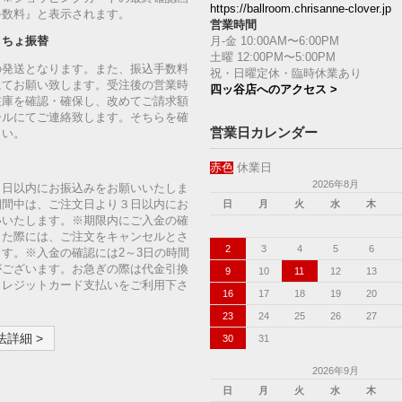
https://ballroom.chrisanne-clover.jp
手数料』と表示されます。
営業時間
月-金 10:00AM〜6:00PM
うちょ振替
土曜 12:00PM〜5:00PM
の発送となります。また、振込手数料
祝・日曜定休・臨時休業あり
にてお願い致します。受注後の営業時
四ッ谷店へのアクセス >
在庫を確認・確保し、改めてご請求額
ールにてご連絡致します。そちらを確
営業日カレンダー
さい。
赤色
休業日
2026年8月
７日以内にお振込みをお願いいたしま
期間中は、ご注文日より３日以内にお
日
月
火
水
木
いいたします。※期限内にご入金の確
った際には、ご注文をキャンセルとさ
2
3
4
5
6
す。※入金の確認には2～3日の時間
がございます。お急ぎの際は代金引換
9
10
11
12
13
クレジットカード支払いをご利用下さ
16
17
18
19
20
23
24
25
26
27
詳細 >
30
31
2026年9月
日
月
火
水
木