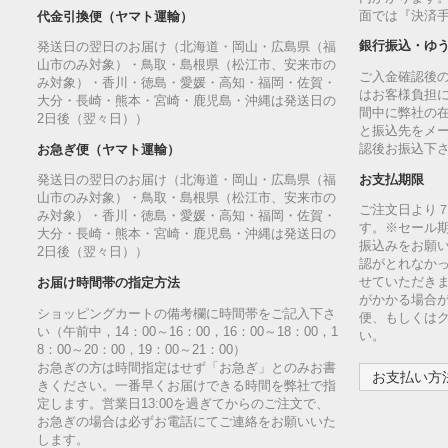
面では『決済
代金引換便（ヤマト運輸）
銀行振込・ゆ
発送日の翌日のお届け（北海道・岡山・広島県（福
山市のみ対象）・鳥取・島根県（松江市、安来市の
ご入金確認後
み対象）・香川・徳島・愛媛・高知・福岡・佐賀・
はお客様負担
大分・長崎・熊本・宮崎・鹿児島・沖縄は発送日の
間中に弊社の
2日後（翌々日））
と振込先をメ
認後お振込下
お急ぎ便（ヤマト運輸）
お支払期限
発送日の翌日のお届け（北海道・岡山・広島県（福
山市のみ対象）・鳥取・島根県（松江市、安来市の
ご注文日より
み対象）・香川・徳島・愛媛・高知・福岡・佐賀・
す。※セール
大分・長崎・熊本・宮崎・鹿児島・沖縄は発送日の
振込みをお願
2日後（翌々日））
認がとれなか
せていただきま
お届け時間帯の指定方法
がかかる場合
ショッピングカートの備考欄に時間帯をご記入下さ
便、もしくは
い（午前中，14：00～16：00，16：00～18：00，1
い。
8：00～20：00，19：00～21：00）
お急ぎの方は時間指定はせず「お急ぎ」とのみお書
お支払い方法
きください。一番早くお届けできる時間を弊社で指
定します。営業日13:00を過ぎてからのご注文で、
お急ぎの場合は必ずお電話にてご連絡をお願いいた
します。