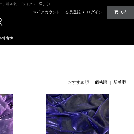
ンコ、新体操、ブライダル
詳しく>
マイアカウント
会員登録
/
ログイン
0点
会社案内
おすすめ順 |
価格順
|
新着順