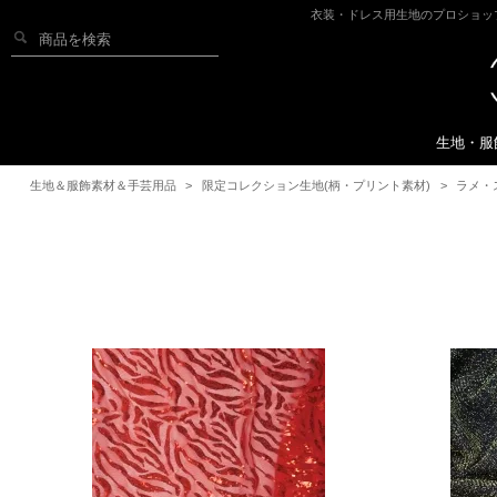
衣装・ドレス用生地のプロショッ
生地・服
生地＆服飾素材＆手芸用品
>
限定コレクション生地(柄・プリント素材)
>
ラメ・