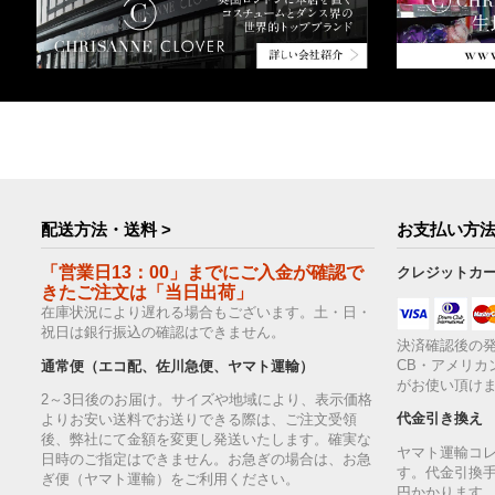
配送方法・送料 >
お支払い方法
「営業日13：00」までにご入金が確認で
クレジットカ
きたご注文は「当日出荷」
在庫状況により遅れる場合もございます。土・日・
祝日は銀行振込の確認はできません。
決済確認後の発
CB・アメリカ
通常便（エコ配、佐川急便、ヤマト運輸）
がお使い頂け
2～3日後のお届け。サイズや地域により、表示価格
代金引き換え
よりお安い送料でお送りできる際は、ご注文受領
後、弊社にて金額を変更し発送いたします。確実な
ヤマト運輸コ
日時のご指定はできません。お急ぎの場合は、お急
す。代金引換手
ぎ便（ヤマト運輸）をご利用ください。
円かかります