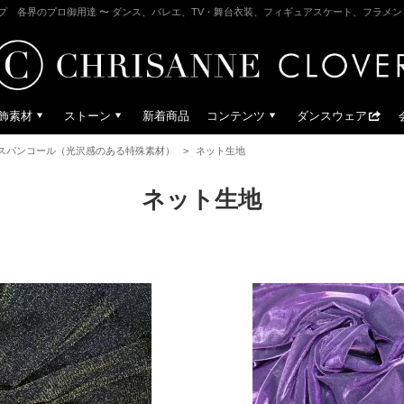
プ 各界のプロ御用達 〜 ダンス、バレエ、TV・舞台衣装、フィギュアスケート、フラメ
飾素材
ストーン
新着商品
コンテンツ
ダンスウェア
スパンコール（光沢感のある特殊素材）
>
ネット生地
ネット生地