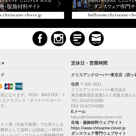
 >
定休日・営業時間
ード
クリスアンクローバー東京店（四ッ
住所
〒160‐ 0011
クリスアンクローバー株式会社
送となります。VISA・MASTER・J
東京都新宿区若葉1‐1-1 若葉大原ビル
ンエクスプレス・ダイナースカード
TEL 03-6273-0280
ます。
FAX 03-6273-0288
Eメール
tokyo@chrisanne-clover.com
生地・服飾材料ウェブサイト
レクト便（代金引換便）でお送りしま
https://www.chrisanne-clover.jp
数料として送料とは別途に一律324
ダンスウェア専門ウェブサイト
。※ショッピングカートの最終確認画